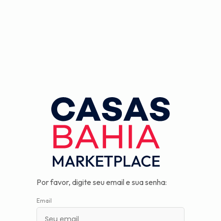
Observação:
este
site
inclui
um
sistema
de
assistência
à
acessibilidade.
Por favor, digite seu email e sua senha:
Email