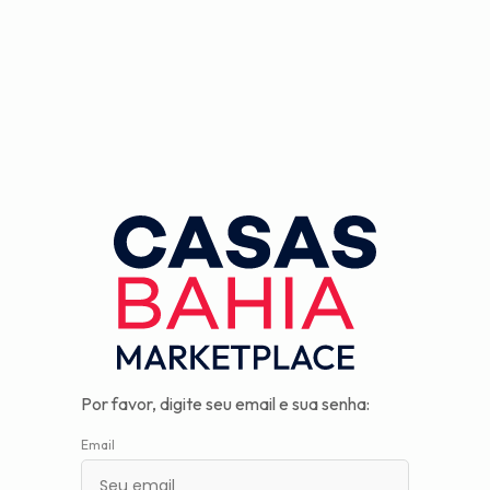
Observação:
este
site
inclui
um
sistema
de
assistência
à
acessibilidade.
Por favor, digite seu email e sua senha:
Email