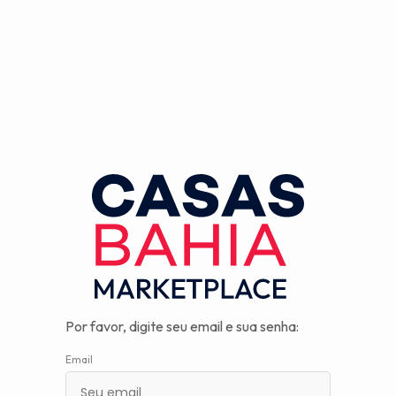
Observação:
este
site
inclui
um
sistema
de
assistência
à
acessibilidade.
Por favor, digite seu email e sua senha:
Email