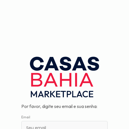
Observação:
este
site
inclui
um
sistema
de
assistência
à
acessibilidade.
Por favor, digite seu email e sua senha:
Email