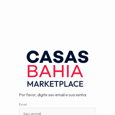
Observação:
este
site
inclui
um
sistema
de
assistência
à
acessibilidade.
Por favor, digite seu email e sua senha:
Email