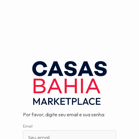
Observação:
este
site
inclui
um
sistema
de
assistência
à
acessibilidade.
Por favor, digite seu email e sua senha:
Email