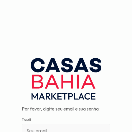
Observação:
este
site
inclui
um
sistema
de
assistência
à
acessibilidade.
Por favor, digite seu email e sua senha:
Email