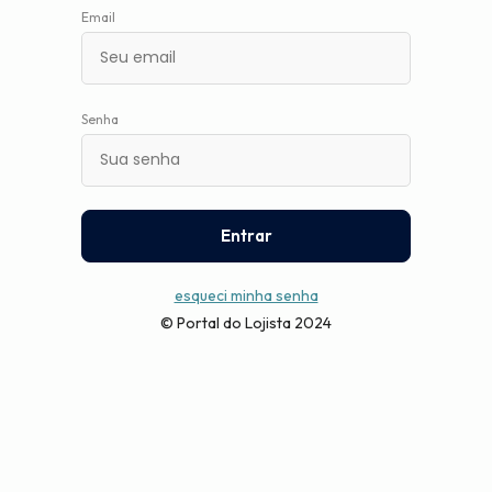
um
Email
leitor
de
tela;
Aperte
Control-
Senha
F10
para
abrir
um
menu
Entrar
de
acessibilidade.
esqueci minha senha
© Portal do Lojista 2024