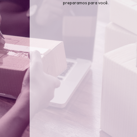
preparamos para você.
partir de agora, você pode utilizar o novo
loja de uma forma muito mais
dinâmica,
e
intuitiva
.
do e acesse a nova plataforma.
Vídeos
údos explicativos: