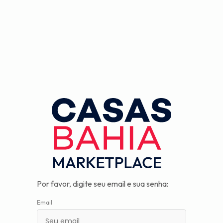
Observação:
este
site
inclui
um
sistema
de
assistência
à
acessibilidade.
Por favor, digite seu email e sua senha:
Email