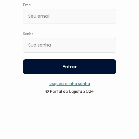
um
Email
leitor
de
tela;
Aperte
Control-
Senha
F10
para
abrir
um
menu
Entrar
de
acessibilidade.
esqueci minha senha
© Portal do Lojista 2024