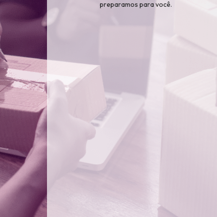
preparamos para você.
partir de agora, você pode utilizar o novo
loja de uma forma muito mais
dinâmica,
e
intuitiva
.
do e acesse a nova plataforma.
Vídeos
údos explicativos: