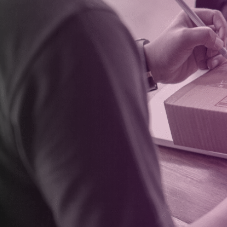
O Admin CNOVA foi desabilitado em
. A 
portal para realizar a gestão da sua 
simples
Digite os dados de login ao la
Dúvidas? Confira os vídeos com conte