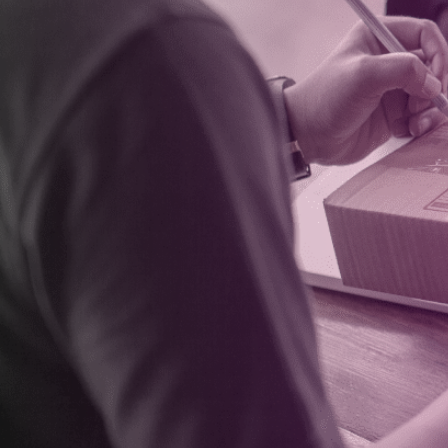
O Admin CNOVA foi desabilitado em
. A 
portal para realizar a gestão da sua 
simples
Digite os dados de login ao la
Dúvidas? Confira os vídeos com conte