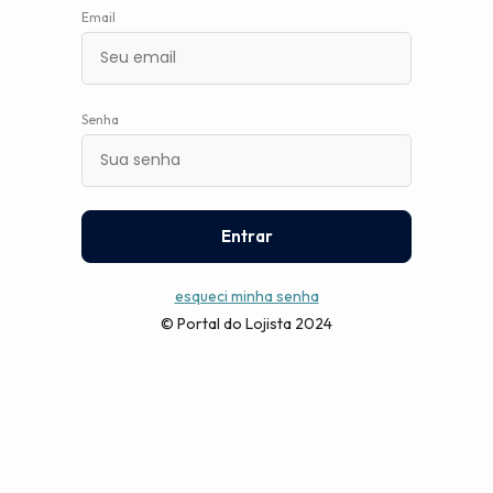
um
Email
leitor
de
tela;
Aperte
Control-
Senha
F10
para
abrir
um
menu
Entrar
de
acessibilidade.
esqueci minha senha
© Portal do Lojista 2024