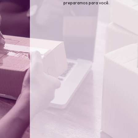
preparamos para você.
partir de agora, você pode utilizar o novo
loja de uma forma muito mais
dinâmica,
e
intuitiva
.
do e acesse a nova plataforma.
Vídeos
údos explicativos: