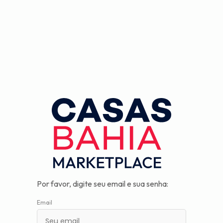
Observação:
este
site
inclui
um
sistema
de
assistência
à
acessibilidade.
Por favor, digite seu email e sua senha:
Email