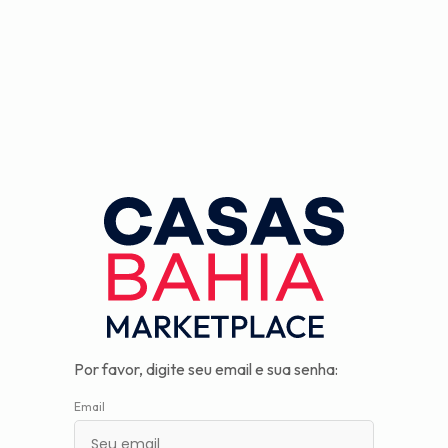
Observação:
este
site
inclui
um
sistema
de
assistência
à
acessibilidade.
Por favor, digite seu email e sua senha:
Email