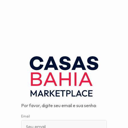
Observação:
este
site
inclui
um
sistema
de
assistência
à
acessibilidade.
Por favor, digite seu email e sua senha:
Email